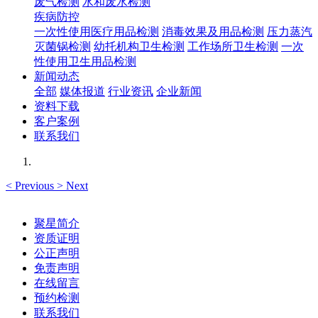
废气检测
水和废水检测
疾病防控
一次性使用医疗用品检测
消毒效果及用品检测
压力蒸汽
灭菌锅检测
幼托机构卫生检测
工作场所卫生检测
一次
性使用卫生用品检测
新闻动态
全部
媒体报道
行业资讯
企业新闻
资料下载
客户案例
联系我们
<
Previous
>
Next
聚星简介
资质证明
公正声明
免责声明
在线留言
预约检测
联系我们