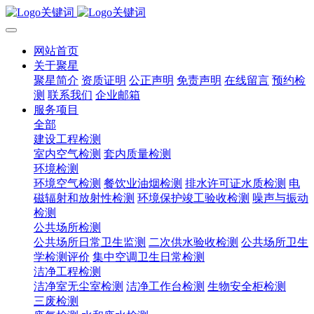
网站首页
关于聚星
聚星简介
资质证明
公正声明
免责声明
在线留言
预约检
测
联系我们
企业邮箱
服务项目
全部
建设工程检测
室内空气检测
套内质量检测
环境检测
环境空气检测
餐饮业油烟检测
排水许可证水质检测
电
磁辐射和放射性检测
环境保护竣工验收检测
噪声与振动
检测
公共场所检测
公共场所日常卫生监测
二次供水验收检测
公共场所卫生
学检测评价
集中空调卫生日常检测
洁净工程检测
洁净室无尘室检测
洁净工作台检测
生物安全柜检测
三废检测