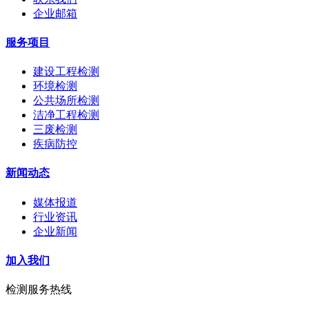
企业邮箱
服务项目
建设工程检测
环境检测
公共场所检测
洁净工程检测
三废检测
疾病防控
新闻动态
媒体报道
行业资讯
企业新闻
加入我们
检测服务热线