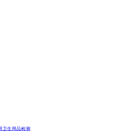
用卫生用品检测