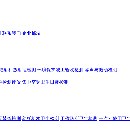
测
联系我们
企业邮箱
辐射和放射性检测
环境保护竣工验收检测
噪声与振动检测
学检测评价
集中空调卫生日常检测
灭菌锅检测
幼托机构卫生检测
工作场所卫生检测
一次性使用卫