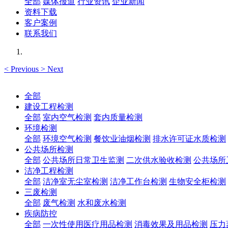
全部
媒体报道
行业资讯
企业新闻
资料下载
客户案例
联系我们
<
Previous
>
Next
全部
建设工程检测
全部
室内空气检测
套内质量检测
环境检测
全部
环境空气检测
餐饮业油烟检测
排水许可证水质检测
公共场所检测
全部
公共场所日常卫生监测
二次供水验收检测
公共场所
洁净工程检测
全部
洁净室无尘室检测
洁净工作台检测
生物安全柜检测
三废检测
全部
废气检测
水和废水检测
疾病防控
全部
一次性使用医疗用品检测
消毒效果及用品检测
压力