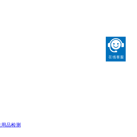
生用品检测