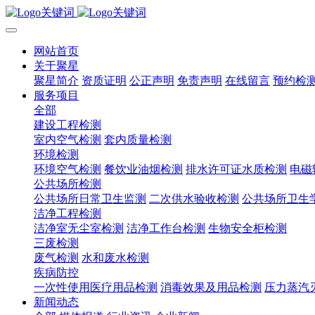
网站首页
关于聚星
聚星简介
资质证明
公正声明
免责声明
在线留言
预约检
服务项目
全部
建设工程检测
室内空气检测
套内质量检测
环境检测
环境空气检测
餐饮业油烟检测
排水许可证水质检测
电磁
公共场所检测
公共场所日常卫生监测
二次供水验收检测
公共场所卫生
洁净工程检测
洁净室无尘室检测
洁净工作台检测
生物安全柜检测
三废检测
废气检测
水和废水检测
疾病防控
一次性使用医疗用品检测
消毒效果及用品检测
压力蒸汽
新闻动态